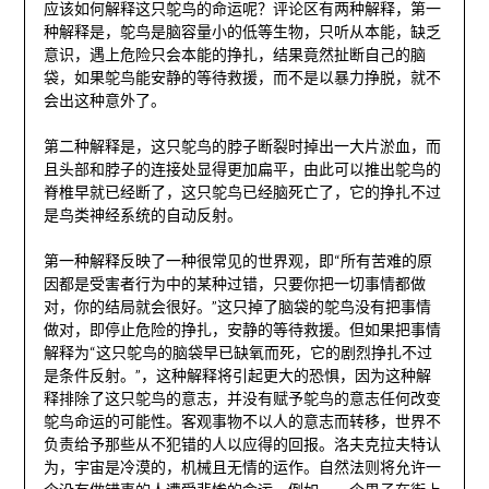
应该如何解释这只鸵鸟的命运呢？评论区有两种解释，第一
种解释是，鸵鸟是脑容量小的低等生物，只听从本能，缺乏
意识，遇上危险只会本能的挣扎，结果竟然扯断自己的脑
袋，如果鸵鸟能安静的等待救援，而不是以暴力挣脱，就不
会出这种意外了。
第二种解释是，这只鸵鸟的脖子断裂时掉出一大片淤血，而
且头部和脖子的连接处显得更加扁平，由此可以推出鸵鸟的
脊椎早就已经断了，这只鸵鸟已经脑死亡了，它的挣扎不过
是鸟类神经系统的自动反射。
第一种解释反映了一种很常见的世界观，即“所有苦难的原
因都是受害者行为中的某种过错，只要你把一切事情都做
对，你的结局就会很好。”这只掉了脑袋的鸵鸟没有把事情
做对，即停止危险的挣扎，安静的等待救援。但如果把事情
解释为“这只鸵鸟的脑袋早已缺氧而死，它的剧烈挣扎不过
是条件反射。”，这种解释将引起更大的恐惧，因为这种解
释排除了这只鸵鸟的意志，并没有赋予鸵鸟的意志任何改变
鸵鸟命运的可能性。客观事物不以人的意志而转移，世界不
负责给予那些从不犯错的人以应得的回报。洛夫克拉夫特认
为，宇宙是冷漠的，机械且无情的运作。自然法则将允许一