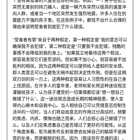
个没有做错事的人遭受悲惨的命运。例如，一个男子在街上
突然无差别的持刀捅人，或是一辆汽车突然以极高的速度冲
向人群，或者当一个地区突然发生强烈地震，许多人住在抗
震能力不强的房子里。在这些例子中，都找不出什么合理的
理由来说明受害者到底犯了什么错误。
“受害者有罪”来自于两种假定，第一种假定是“我的意志可以
确保我不会犯错”，第二种假定是“只要我不会犯错，残酷的
事情不会降临到我的身上。”如果孤立地看待这两个假设，
很容易发现它们是荒谬的。但如果不加小心，就容易被不加
批判的相信。因为这两种假定可以提供给人虚假的安全感，
即人类意志可以在避免灾祸中起到决定性作用。但是在这柄
双刃剑的另一刃上，这两种假定容易让人习惯性的在自己身
上找原因，在许多人的童年里，老师和家长将这种迷信观念
灌输给孩子，认为孩子遭受的一切事情都应该“想一想自己
做错了什么”，这一迷信观念造成长期的精神隐患，使人变
得内心麻木和自我中心。当人相信自己可以凭借意志控制生
活中的一切时，当人们将自由意志的作用过分高估时，频繁
的焦虑、内疚、懊悔也随之而来，人们总担心自己做错了什
么，以及人们总焦虑着自己是否错过了更好的可能性。从这
个角度来看，鸵鸟被条件反射驱使去扯掉自己的脑袋不是痛
苦的化身，而是解脱的标志。因为（假设存在灵魂的话），