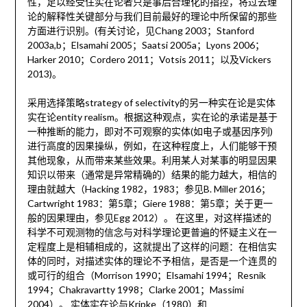
性，足以经受住实在论者只是事后合理化的指控，将过去理
论的解释性关键部分与我们目前最好的理论中所保留的那些
方面进行识别。(有关讨论，见Chang 2003；Stanford
2003a,b；Elsamahi 2005；Saatsi 2005a；Lyons 2006；
Harker 2010；Cordero 2011；Votsis 2011；以及Vickers
2013)。
采用选择策略strategy of selectivity的另一种实在论是实体
实在论entity realism。根据这种观点，实在论的承诺是基于
一种推断的能力，即对不可观察的实体(如电子或基因序列)
进行高度的因果操纵，例如，在这种程度上，人们能够干预
其他现象，从而带来某些效果。利用某人对某事的明显因果
知识以带来（通常是异常精确的）结果的能力越大，相信的
理由就越大（Hacking 1982，1983；参见B. Miller 2016；
Cartwright 1983：第5章；Giere 1988：第5章；关于更一
般的因果理由，参见Egg 2012）。 在这里，对这样描述的
科学不可观测物的信念与对科学理论更普遍的怀疑主义在一
定程度上是相辅相成的，这就提出了这样的问题：在相信实
体的同时，对描述实体的理论不予相信，是否是一个连贯的
或可行的组合（Morrison 1990；Elsamahi 1994；Resnik
1994；Chakravartty 1998；Clarke 2001；Massimi
2004）。 实体实在论与Kripke（1980）和