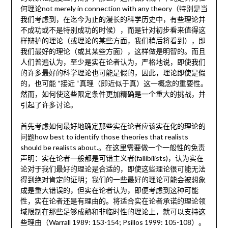
何理论not merely in connection with any theory（特别是当
我们考虑到，在迄今为止的漫长的科学历史中，有些理论并
不成功或不是特别成功的时候），而是针对初步看来值得这
样辩护的理论（或理论的某些方面，我们稍后将看到），即
我们最好的理论（或其某些方面），这样做是明智的。而且
人们普遍认为，至少是实在论者认为，严格地说，即使我们
的许多最好的科学理论也可能是假的，因此，理论即使是假
的，也可能 “接近 “真理（即近似于真）这一概念的重要性。
然而，如何使这些限定条件更加精确是一个重大的挑战，并
引起了许多讨论。
首先考虑如何最好地确定那些实在论者应该实在化的理论的
问题how best to identify those theories that realists
should be realists about.。在这里需要做一个一般性的免责
声明：实在论者一般都是可错主义者(fallibilists)，认为实在
论对于我们最好的理论是合适的，即使这些理论很可能无法
得到绝对肯定的证明；我们的一些最好的理论可能会被想象
成是重大错误的，但实在论者认为，即便考虑到这种可能
性，实在论者还是有理由的。将适合实在论者承诺的理论领
域限制在那些足够成熟和非临时性的理论上，就可以支持这
些理由（Warrall 1989: 153-154; Psillos 1999: 105-108）。