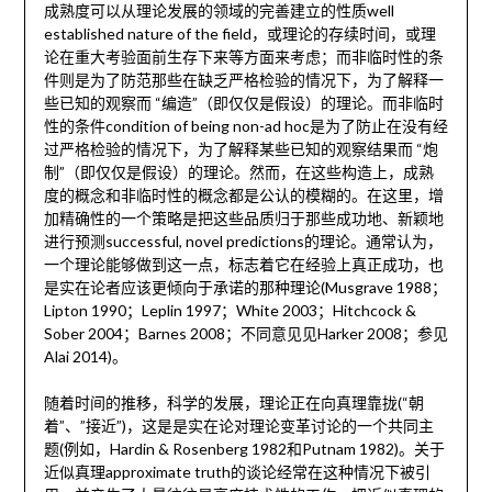
成熟度可以从理论发展的领域的完善建立的性质well
established nature of the field，或理论的存续时间，或理
论在重大考验面前生存下来等方面来考虑；而非临时性的条
件则是为了防范那些在缺乏严格检验的情况下，为了解释一
些已知的观察而 “编造”（即仅仅是假设）的理论。而非临时
性的条件condition of being non-ad hoc是为了防止在没有经
过严格检验的情况下，为了解释某些已知的观察结果而 “炮
制”（即仅仅是假设）的理论。然而，在这些构造上，成熟
度的概念和非临时性的概念都是公认的模糊的。在这里，增
加精确性的一个策略是把这些品质归于那些成功地、新颖地
进行预测successful, novel predictions的理论。通常认为，
一个理论能够做到这一点，标志着它在经验上真正成功，也
是实在论者应该更倾向于承诺的那种理论(Musgrave 1988；
Lipton 1990；Leplin 1997；White 2003；Hitchcock &
Sober 2004；Barnes 2008；不同意见见Harker 2008；参见
Alai 2014)。
随着时间的推移，科学的发展，理论正在向真理靠拢(“朝
着”、”接近”)，这是是实在论对理论变革讨论的一个共同主
题(例如，Hardin & Rosenberg 1982和Putnam 1982)。关于
近似真理approximate truth的谈论经常在这种情况下被引