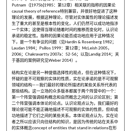
Putnam（[1975b]1985：第12章）相关联的指称的因果论
causal theory of reference特别兼容，并很好地促进了这种
理论的发展，根据这种理论，尽管对实体属性的理论描述发
生了重大的甚至是根本性的变化，人们仍然可以成功地指涉
一个实体；这使得当理论随着时间的推移而变化时，认识论
承诺的稳定性。指称的因果论能否成功地应用于这种情况
下，是一个有争议的问题（见Hardin & Rosenberg 1982；
Laudan 1984；Psillos 1999：第12章；McLeish 2005，
2006；Chakravartty 2007a：52-56；以及Landig 2014；关
于基因的案例研究见Weber 2014）。
结构实在论是另一种提倡选择性的观点，但在这种情况下，
怀疑的是不可观察的实体的性质，实在论承诺的是不可观察
领域的结构——我们最好的理论所描述的某些关系所代表的
那些结构。这一立场的众多版本都属于两个阵营中的一个：
第一个阵营强调结构概念和自然概念之间的认识论区别；第
二个阵营强调本体论的论点。认识论观点认为，我们最好的
理论很可能不能正确地描述不可观察的实体的性质，但却成
功地描述了它们之间的某些关系。本体论观点认为，实在论
者之所以应该只向往结构的知识，是因为传统的站在关系中
的实体概念concept of entities that stand in relations在形