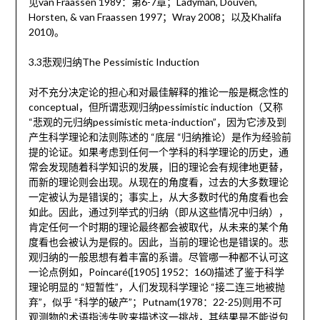
见van Fraassen 1989：第6-7章；Ladyman, Douven,
Horsten, & van Fraassen 1997；Wray 2008；以及Khalifa
2010)。
3.3悲观归纳The Pessimistic Induction
对不充分决定论的担心和对最佳解释的推论一般是概念性的
conceptual，但所谓悲观归纳pessimistic induction（又称
“悲观的元归纳pessimistic meta-induction”，因为它涉及到
产生科学理论和法则陈述的 “底层 “归纳推论）是作为经验前
提的论证。如果考虑到任何一个学科的科学理论的历史，通
常会发现随着科学知识的发展，旧的理论会有规律地更替，
而新的理论则会出现。从现在的角度看，过去的大多数理论
一定被认为是错误的；事实上，从大多数时代的角度看也会
如此。因此，通过列举式的归纳（即从这些情况中归纳），
肯定任何一个时期的理论最终都会被取代，从未来的某个角
度看也会被认为是假的。因此，当前的理论也是错误的。悲
观归纳的一般思想有着丰富的系谱。尽管哪一种都不认可这
一论点例如，Poincaré([1905] 1952：160)描述了鉴于科学
理论明显的 “短暂性”，人们发现科学理论 “接二连三地被抛
弃”，似乎 “科学的破产”；Putnam(1978：22-25)则用不可
观测物的术语指涉失败来描述这一挑战，其结果是不能说包