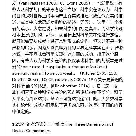
发（van Fraassen 1980：8；Lyons 2005）。也就是说，有
些人从科学的目的来思考这一立场：科学实在论认为，科学
的目的是对世界上的事物产生真实的描述（或近似真实的描
述，或其中心术语成功指称的描述，等等）。这里有一个微
弱的暗示，大意是说，如果科学的目标是真理，而科学实践
根本上是成功的，那么，从目标上对科学实在论进行定性，
就可能需要从成就上进行某种形式的定性。但这并不是一种
严格的暗示，因为从以真理为目的来界定科学实在论 ，严格
地说，并不意味着科学实践在这方面的成功。出于这个原
因，有些人认为科学实在论的仅仅承诺科学目的的版本是过
弱的some take the aspirational characterization of
scientific realism to be too weak。（Kitcher 1993: 150;
Devitt 2005: n. 10; Chakravartty 2007b: 197; 关于更普遍的
对科学目的的怀疑，见Rowbottom 2014）。它（这一版
本）相容于这种科学实在论的观点所设想的如下部分：科学
从来没有真正达到，甚至不可能达到这个目的。大多数科学
实在论者在成就方面承诺了更多的东西，这是在下面的内容
中假定的。
1.2实在论者承诺的三个维度The Three Dimensions of
Realist Commitment