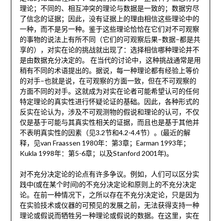
理论；不同的、相互冲突的理论与数据是一致的；数据穷尽
了信念的证据；因此，没有证据上的理由相信这些理论中的
一种，而不是另一种。鉴于这些理论恰恰在它们对不可观察
的事物的说法上有所不同（它们的可观察后果–数据–都是共
享的），对实在论的挑战就出现了：选择相信哪种理论并不
是由数据充分决定的。 在当代的讨论中，这种挑战通常是用
稍有不同的术语提出的。据说，每一种理论都有经验上等价
的对手–也就是说，在可观察的方面一致，但在不可观察的
方面不同的对手。这就成为对实在论者可能希望认可的任何
特定理论的真实性进行怀疑论证的基础。因此，各种形式的
反实在论认为，涉及不可观测物的假说和理论的认可，不仅
仅是基于可能与其真实性相关的证据，而且也是基于其他并
不表明真实性的因素（见3.2节和4.2-4.4节）。(最近的解
释，见van Fraassen 1980年：第3章；Earman 1993年；
Kukla 1998年：第5-6章；以及Stanford 2001年)。
对不充分决定论的论点有许多争议。例如，人们可以区分实
践中(或在某个时间)的不充分决定论和原则上的不充分决定
论。在前一种情况下，之所以存在不充分决定论，只是因为
在实验技术或仪器的可预见的发展之前，无法获得支持一种
理论或假说而牺牲另一种理论或假说的数据。在这里，实在