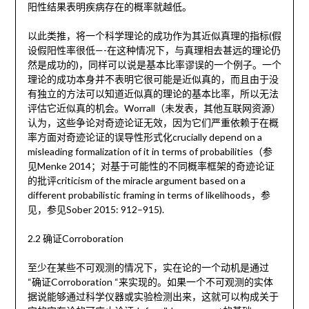
阳性结果表明疾病存在的概率就越低。
以此类推，将一个科学理论的成功作为其近似真理的指标(假
设假阳性率很低—-在这种情况下，与真理相去甚远的理论仍
然是成功的)，同样可以说是基本比率谬误的一个例子。一个
理论的成功本身并不表明它很可能是近似真的，而且由于没
有独立的方法可以知道近似真的理论的基本比率，所以无法
评估它近似真的机会。Worrall（未发表，其他互联网资源）
认为，这些争论对奇迹论证无效，因为它们严重依赖于在概
率方面对奇迹论证的误导性形式化crucially depend on a
misleading formalization of it in terms of probabilities（参
见Menke 2014；对基于可能性的不同概率框架的奇迹论证
的批评criticism of the miracle argument based on a
different probabilistic framing in terms of likelihoods，参
见，参见Sober 2015: 912–915).
2.2 确证Corroboration
至少在某些不可观测的情况下，实在论的一个动机是通过
“确证Corroboration “来实现的。如果一个不可观测的实体
据说能够通过科学仪器或实验检测出来，这就可以构成关于