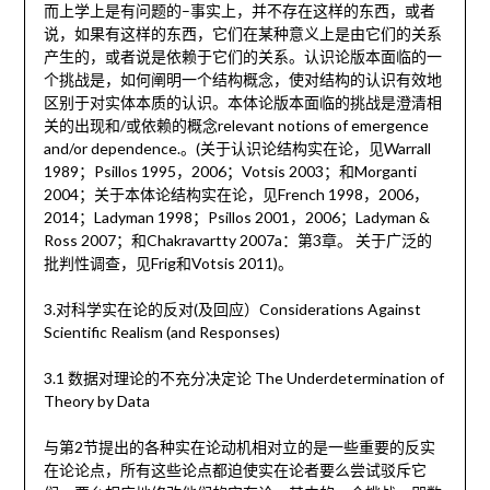
而上学上是有问题的–事实上，并不存在这样的东西，或者
说，如果有这样的东西，它们在某种意义上是由它们的关系
产生的，或者说是依赖于它们的关系。认识论版本面临的一
个挑战是，如何阐明一个结构概念，使对结构的认识有效地
区别于对实体本质的认识。本体论版本面临的挑战是澄清相
关的出现和/或依赖的概念relevant notions of emergence
and/or dependence.。(关于认识论结构实在论，见Warrall
1989；Psillos 1995，2006；Votsis 2003；和Morganti
2004；关于本体论结构实在论，见French 1998，2006，
2014；Ladyman 1998；Psillos 2001，2006；Ladyman &
Ross 2007；和Chakravartty 2007a：第3章。 关于广泛的
批判性调查，见Frig和Votsis 2011)。
3.对科学实在论的反对(及回应）Considerations Against
Scientific Realism (and Responses)
3.1 数据对理论的不充分决定论 The Underdetermination of
Theory by Data
与第2节提出的各种实在论动机相对立的是一些重要的反实
在论论点，所有这些论点都迫使实在论者要么尝试驳斥它