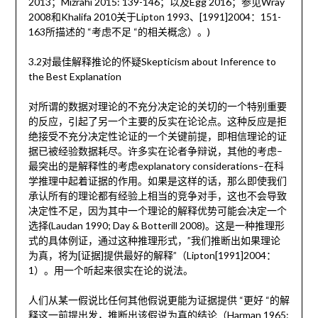
2013；Mizrahi 2015: 139-146；以及Egg 2016；参见Wray
2008和Khalifa 2010关于Lipton 1993、[1991]2004：151-
163所描述的 “考虑不足 “的相关概念）。)
3.2对最佳解释推论的怀疑Skepticism about Inference to
the Best Explanation
对所谓的数据对理论的不充分决定论的关切的一个特别重要
的反应，引起了另一个主要的反实在论论点。这种反应是拒
绝接受不充分决定性论证的一个关键前提，即相信理论的证
据已被经验数据耗尽。许多实在论者争辩说，其他的考虑–
最突出的是解释性的考虑explanatory considerations–在科
学推理中起着证据的作用。如果是这样的话，那么即使我们
承认所有的理论都有经验上相当的竞争对手，这也不会导致
决定性不足，因为其中一个理论的解释优势可能会决定一个
选择(Laudan 1990; Day & Botterill 2008)。这是一种推理形
式的具体例证，通过这种推理形式，”我们推断出如果理论
为真，将为[证据]提供最好的解释”（Lipton[1991]2004：
1）。用一个听起来很实在论的说法。
人们从某一假说比任何其他假说更能为证据提供 “更好 “的解
释这一前提出发，推断出该假说为真的结论（Harman 1965: