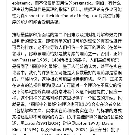
epistemic，而不仅仅是实用性的pragmatic。例如，有什么
理由认为简单性是真理的指标？因此，根据理论有多少可能
性为真respect to their likelihood of being true对其进行排
序的能力可能会受到质疑。
推断最佳解释所面临的第二个困难涉及到对相对解释效力作
出判断的理论库。即使科学家们很可能对理论的真实性进行
可靠的排序，这不会导致人们相信一个真正的理论（在某些
领域），除非该理论恰好是被考虑的理论之一。否则，正如
van Fraassen(1989：143)所指出的那样，人们最终可能只
是得到了 “糟糕中的最好”。鉴于人们普遍认为，甚至在实在
论者中，我们的许多甚至可能是大多数最好的理论都是错误
的，严格地说，这种担心可能显得特别迫切。 然而，正如实
在论者的选择性策略(见2.3节)可能对一个理论在不真实的情
况下简单地接近真理可能意味着什么这个问题提供了回应一
样，这个同样的策略可能在这里提供了一个回应的开端。也
就是说，“糟糕中的最好”的理论也可能以符合实在论者变体
（包括解释主义、实体实在论和结构实在论）的标准的方式
来描述世界不可观察的方面。(关于最佳解释的推论的长篇论
述，见Lipton[1991]2004；辩护见Lipton 1993；Day &
Kincaid 1994；以及Psillos 1996，2009：第三部分；批评