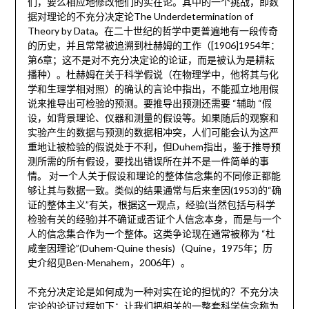
们，要么相应地修改他们的实在论。其中的一个挑战，即数
据对理论的不充分决定论The Underdetermination of
Theory by Data。在二十世纪的哲学中更普遍地有一段传奇
的历史，并且常常被追溯到杜赫姆的工作（[1906]1954年：
第6章；这不是对不充分决定论的论证，而是被认为是耕耘
播种）。杜赫姆在关于科学假说（在物理学中，他将其与化
学和生理学相对照）的确认的言论中指出，不能孤立地用假
说来推导出可检验的预测。要推导出预测还需要 “辅助 “假
设，如背景理论、仪器和测量的假设等。如果随后的观察和
实验产生的数据与预测的数据相冲突，人们可能会认为这严
重地让被检验的假说处于不利，但Duhem指出，鉴于推导预
测所需的所有假设，要找出错误所在并不是一件简单的事
情。 对一个人关于假设和理论的整体信念集的不同修正都能
够让其与数据一致。类似的结果通常与后来奎因(1953)的“确
证的整体主义”有关，根据这一观点，经验(当然包括与科学
检验有关的经验)并不确证或否证个人信念本身，而是与一个
人的信念集合作为一个整体。这类争论现在通常被称为 “杜
咸奎因理论”(Duhem-Quine thesis)（Quine，1975年；历
史介绍见Ben-Menahem，2006年）。
不充分决定论是如何成为一种对实在论的担忧的？不充分决
定论的论证过程如下：让我们把相关的一整套科学信念称为