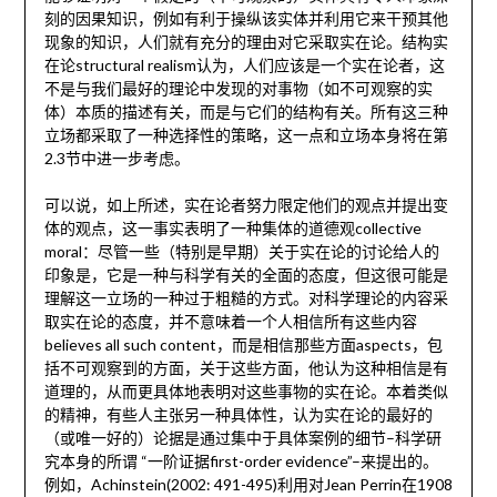
刻的因果知识，例如有利于操纵该实体并利用它来干预其他
现象的知识，人们就有充分的理由对它采取实在论。结构实
在论structural realism认为，人们应该是一个实在论者，这
不是与我们最好的理论中发现的对事物（如不可观察的实
体）本质的描述有关，而是与它们的结构有关。所有这三种
立场都采取了一种选择性的策略，这一点和立场本身将在第
2.3节中进一步考虑。
可以说，如上所述，实在论者努力限定他们的观点并提出变
体的观点，这一事实表明了一种集体的道德观collective
moral：尽管一些（特别是早期）关于实在论的讨论给人的
印象是，它是一种与科学有关的全面的态度，但这很可能是
理解这一立场的一种过于粗糙的方式。对科学理论的内容采
取实在论的态度，并不意味着一个人相信所有这些内容
believes all such content，而是相信那些方面aspects，包
括不可观察到的方面，关于这些方面，他认为这种相信是有
道理的，从而更具体地表明对这些事物的实在论。本着类似
的精神，有些人主张另一种具体性，认为实在论的最好的
（或唯一好的）论据是通过集中于具体案例的细节–科学研
究本身的所谓 “一阶证据first-order evidence”–来提出的。
例如，Achinstein(2002: 491-495)利用对Jean Perrin在1908