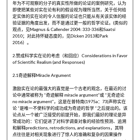
年为不可观察的分子的真实性所做的论证的案例研究，认为
即使把某些对实在论有利的假设视为理所当然，关于任何给
定实体的实在论的令人信服的论证也只能从有关该实体的经
验证据的角度出发，而不是通过更一般的哲学论证。(类似的
观点，见Magnus & Callender 2004: 333-336和Saatsi
2010；对此持怀疑态度的，见Dicken 2013和Park
2016）。
2.赞成科学实在论的考虑（和回应）Considerations in Favor
of Scientific Realism (and Responses)
2.1奇迹解释Miracle Argument
激励实在论的最强大的直觉是一个古老的观念，在最近的讨
论中通常被称为 “奇迹解释 miracle argument”或 “无奇迹论
no miracle argument”，这是在普特南(1975a：73)声称实在
论 “是唯一不使科学的成功成为奇迹的哲学 “之后提出的。该
论点从一个被广泛接受的前提开始，即我们最好的理论是异
常成功的：它们促进了对科学调查对象的经验性预测、追溯
和解释predictions, retrodictions, and explanations，其特
点往往是对相关现象进行了惊人的准确和复杂的因果操作