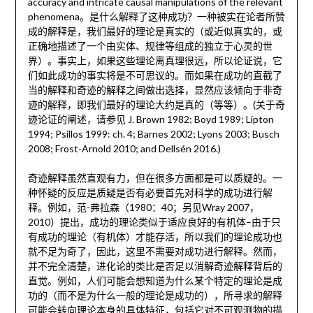
accuracy and intricate causal manipulations of the relevant
phenomena。是什么解释了这种成功？一种被实在论者所赞
成的解释是，我们最好的理论是真实的（或近似真实的，或
正确地描述了一个由实体、规律等组成的独立于心灵的世
界）。事实上，如果这些理论离真理很远，所以论证说，它
们如此成功的事实将是不可思议的。而如果在成功的直截了
当的解释和奇迹的解释之间做出选择，显然应该倾向于非奇
迹的解释，即我们最好的理论大约是真的（等等）。(关于奇
迹论证的阐述，请参见 J. Brown 1982; Boyd 1989; Lipton
1994; Psillos 1999: ch. 4; Barnes 2002; Lyons 2003; Busch
2008; Frost-Arnold 2010; and Dellsén 2016.)
奇迹解释虽然直观有力，但在很多方面都是可以质疑的。一
种怀疑的反应是质疑是否有必要首先对科学的成功进行解
释。例如，范-弗拉森（1980：40；另见Wray 2007，
2010）提出，成功的理论类似于适应良好的有机体–由于只
有成功的理论（有机体）才能存活，所以我们的理论成功也
就不足为奇了，因此，这里不需要对成功进行解释。然而，
并不完全清楚，进化论的类比是否足以消解奇迹解释背后的
直觉。例如，人们可能会想知道为什么某个特定的理论是成
功的（而不是为什么一般的理论是成功的），所寻求的解释
可能会转向理论本身的具体特征，包括它对不可观测物的描