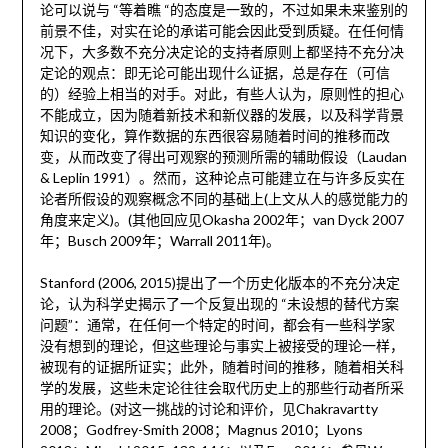
论可以说与 “等着瞧 “的态度是一致的，不过如果未来鉴别的
前景不佳，对实在论的承诺可能会因此受到质疑。在任何情
况下，大多数不充分决定论的支持者原则上都坚持不充分决
定论的观点：即无论可能出现什么证据，总是存在（可信
的）经验上相当的对手。对此，有些人认为，原则性的担心
不能成立，因为随着新技术和新仪器的发展，以及科学背景
知识的变化，算作数据的东西很容易随着时间的推移而改
变，从而改变了得出可观察的预测所需的辅助假设（Laudan
& Leplin 1991）。然而，这种论点可能建立在与许多反实在
论者所假设的观察概念不同的基础上(上文从人的感觉能力的
角度来定义)。(其他回应见Okasha 2002年；van Dyck 2007
年；Busch 2009年；Warrall 2011年)。
Stanford (2006, 2015)提出了一个历史化版本的不充分决定
论，认为科学史揭示了一个反复出现的 “未设想的替代方案
问题”：通常，在任何一个特定的时间，都会有一些科学家
没有想到的理论，但这些理论与事实上被接受的理论一样，
被现有的证据所证实；此外，随着时间的推移，随着相关科
学的发展，这些未定论往往会取代历史上的那些行动者所采
用的理论。(对这一挑战的讨论和评价，见Chakravartty
2008；Godfrey-Smith 2008；Magnus 2010；Lyons