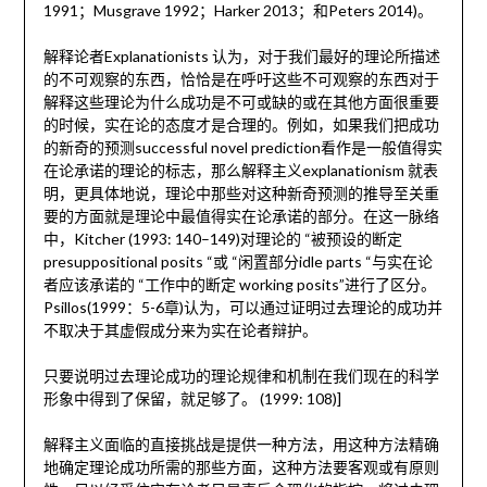
1991；Musgrave 1992；Harker 2013；和Peters 2014)。
解释论者Explanationists 认为，对于我们最好的理论所描述
的不可观察的东西，恰恰是在呼吁这些不可观察的东西对于
解释这些理论为什么成功是不可或缺的或在其他方面很重要
的时候，实在论的态度才是合理的。例如，如果我们把成功
的新奇的预测successful novel prediction看作是一般值得实
在论承诺的理论的标志，那么解释主义explanationism 就表
明，更具体地说，理论中那些对这种新奇预测的推导至关重
要的方面就是理论中最值得实在论承诺的部分。在这一脉络
中，Kitcher (1993: 140–149)对理论的 “被预设的断定
presuppositional posits “或 “闲置部分idle parts “与实在论
者应该承诺的 “工作中的断定 working posits”进行了区分。
Psillos(1999：5-6章)认为，可以通过证明过去理论的成功并
不取决于其虚假成分来为实在论者辩护。
只要说明过去理论成功的理论规律和机制在我们现在的科学
形象中得到了保留，就足够了。 (1999: 108)]
解释主义面临的直接挑战是提供一种方法，用这种方法精确
地确定理论成功所需的那些方面，这种方法要客观或有原则