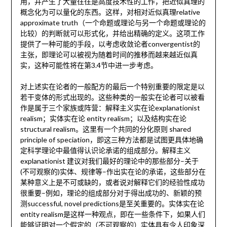
用，并产生了大量往往是高度技术性的工作，把近似真理的
概念化为可以量化的东西。这样，对相对近似真理relative
approximate truth（一个命题或理论与另一个命题或理论的
比较）的判断就可以形式化，并给出精确的定义。这项工作
提供了一种可能的手段，以考虑收敛论者convergentist的
主张，即理论可以被视为随着时间的推移而越来越近似真
实，这种可能性将在第3.4节中进一步考虑。
对上述实在论者的一般配方的最后一个特别重要的限定是以
若干变体的形式出现的。这些种类的一般实在论者可以被看
作是属于三个家族或阵营：解释主义实在论explanationist
realism；实体实在论 entity realism；以及结构实在论
structural realism。这里有一个共同的分化原则 shared
principle of speciation，即这三种方法都是试图更具体地确
定科学理论中最值得认识论承诺的组成部分。解释主义
explanationist 建议对我们最好的理论中的那些部分–关于
(不可观察的)实体、规律等–作出实在论的承诺，这些部分在
某种意义上是不可或缺的，或者说对解释它们的经验性成功
很重要–例如，理论的组成部分对于得出成功的、新颖的预
测successful, novel predictions是至关重要的。实体实在论
entity realism是这样一种观点，即在一些条件下，如果人们
能够证明对一个假定的（不可观察的）实体具有令人印象深