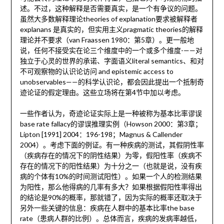
述。不过，这种解释是否需要真实，是一个有争议的问题。
虽然大多数解释理论theories of explanation要求被解释者
explanans 是真实的，但实用主义pragmatic theories的解释
理论并不要求（van Fraassen 1980：第5章）。更一般地
说，任何不接受实在论三个维度中的一个或多个维度-——对
独立于心灵的世界的承诺、字面语义literal semantics、和对
不可观察物的认识论访问 and epistemic access to
unobservables——的科学认识论，都会因此提出一个抵制奇
迹论证的假定理由。这些立场将在第4节中加以考虑。
一些作者认为，奇迹论证实际上是一种被称为基本比率谬误
base rate fallacy的谬误推理实例（Howson 2000：第3章；
Lipton [1991] 2004：196-198；Magnus & Callender
2004）。考虑下面的例证。有一种疾病的测试，其假阴性率
（疾病存在的情况下的阴性结果）为零，假阳性率（疾病不
存在的情况下的阳性结果）为十分之一（也就是说，没有疾
病的个体有10%的时间测试阳性）。如果一个人的检测结果
为阳性，那么他得病的几率有多大？如果根据假阳性率得出
的结论是90%的概率，那就错了，因为实际的概率还取决于
另外一些关键的信息：疾病在人群中的基本比率the base
rate（患病人群的比例）。总体而言，疾病的发病率越低，