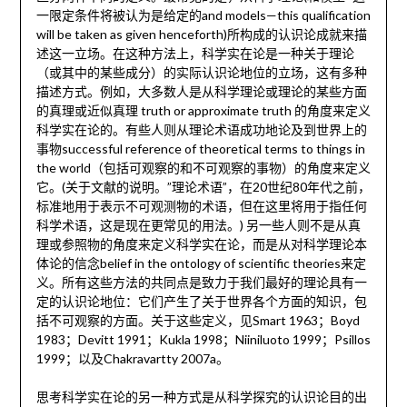
一限定条件将被认为是给定的and models—this qualification
will be taken as given henceforth)所构成的认识论成就来描
述这一立场。在这种方法上，科学实在论是一种关于理论
（或其中的某些成分）的实际认识论地位的立场，这有多种
描述方式。例如，大多数人是从科学理论或理论的某些方面
的真理或近似真理 truth or approximate truth 的角度来定义
科学实在论的。有些人则从理论术语成功地论及到世界上的
事物successful reference of theoretical terms to things in
the world（包括可观察的和不可观察的事物）的角度来定义
它。(关于文献的说明。”理论术语”，在20世纪80年代之前，
标准地用于表示不可观测物的术语，但在这里将用于指任何
科学术语，这是现在更常见的用法。) 另一些人则不是从真
理或参照物的角度来定义科学实在论，而是从对科学理论本
体论的信念belief in the ontology of scientific theories来定
义。所有这些方法的共同点是致力于我们最好的理论具有一
定的认识论地位：它们产生了关于世界各个方面的知识，包
括不可观察的方面。关于这些定义，见Smart 1963；Boyd
1983；Devitt 1991；Kukla 1998；Niiniluoto 1999；Psillos
1999；以及Chakravartty 2007a。
思考科学实在论的另一种方式是从科学探究的认识论目的出