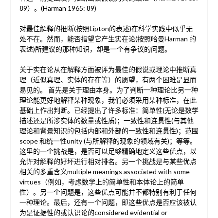
89）。(Harman 1965: 89)
对最佳解释的推断(按照Lipton的表述)在科学实践中似乎无
处不在。然而，能否指望它产生实在论(按照哈曼Harman 的
表述)所建议的那种知识，却是一个有争议的问题。
关于实在论从在解释方面被评为最佳的假说或理论中推断真
理（近似真理、实体的存在等）的愿望，有两个困难是显而
易见的。 首先是关于理由本身。为了判断一种理论比另一种
理论能更好地解释某种现象，我们必须采用某种标准，在此
基础上作出判断。已经提出了许多标准：简单性(无论是数学
描述还是所涉实体的数量或性质)；一致性和连贯性(与其他
理论和背景知识的包括内部和外部的一致性和连贯性)；范围
scope 和统一性unity (与所解释的现象的领域有关)；等等。
这里的一个挑战是，是否可以足够精确地定义这些优点，以
允许对解释的好坏进行相对排名。另一个挑战是与某些优点
相关的多重含义multiple meanings associated with some
virtues（例如，考虑数学上的简单性和本体论上的简单
性）。另一个问题是，这些优点可能并不都特别有利于任何
一种理论。最后，还有一个问题，即这些优点是否应该被认
为是证据性的或认识论的considered evidential or