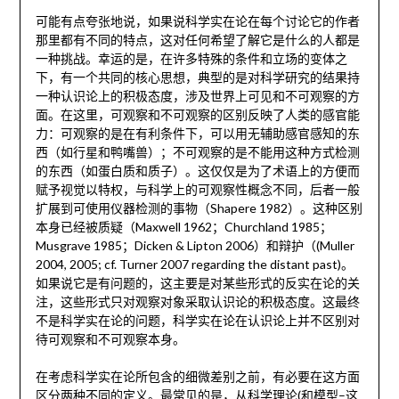
可能有点夸张地说，如果说科学实在论在每个讨论它的作者
那里都有不同的特点，这对任何希望了解它是什么的人都是
一种挑战。幸运的是，在许多特殊的条件和立场的变体之
下，有一个共同的核心思想，典型的是对科学研究的结果持
一种认识论上的积极态度，涉及世界上可见和不可观察的方
面。在这里，可观察和不可观察的区别反映了人类的感官能
力：可观察的是在有利条件下，可以用无辅助感官感知的东
西（如行星和鸭嘴兽）；不可观察的是不能用这种方式检测
的东西（如蛋白质和质子）。这仅仅是为了术语上的方便而
赋予视觉以特权，与科学上的可观察性概念不同，后者一般
扩展到可使用仪器检测的事物（Shapere 1982）。这种区别
本身已经被质疑（Maxwell 1962；Churchland 1985；
Musgrave 1985；Dicken & Lipton 2006）和辩护（(Muller
2004, 2005; cf. Turner 2007 regarding the distant past)。
如果说它是有问题的，这主要是对某些形式的反实在论的关
注，这些形式只对观察对象采取认识论的积极态度。这最终
不是科学实在论的问题，科学实在论在认识论上并不区别对
待可观察和不可观察本身。
在考虑科学实在论所包含的细微差别之前，有必要在这方面
区分两种不同的定义。最常见的是，从科学理论(和模型–这