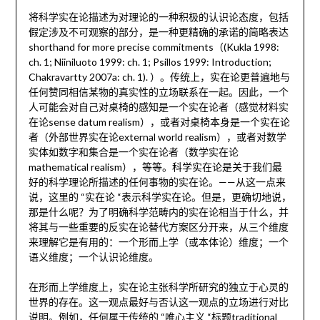
将科学实在论描述为对理论的一种积极的认识论态度，包括
假定涉及不可观察的部分，是一种更精确的承诺的简略表达
shorthand for more precise commitments（(Kukla 1998:
ch. 1; Niiniluoto 1999: ch. 1; Psillos 1999: Introduction;
Chakravartty 2007a: ch. 1). ）。传统上，实在论更普遍地与
任何赞同相信某物的真实性的立场联系在一起。因此，一个
人可能会对自己对桌椅的感知是一个实在论者（感觉材料实
在论sense datum realism），或者对桌椅本身是一个实在论
者（外部世界实在论external world realism），或者对数学
实体如数字和集合是一个实在论者（数学实在论
mathematical realism），等等。科学实在论是关于我们最
好的科学理论所描述的任何事物的实在论。——从这一点来
说，这里的 “实在论 “表示科学实在论。但是，更确切地说，
那是什么呢？为了明确科学范畴内的实在论相当于什么，并
将其与一些重要的反实在论替代方案区分开来，从三个维度
来理解它是有用的：一个形而上学（或本体论）维度；一个
语义维度；一个认识论维度。
在形而上学维度上，实在论主张科学所研究的独立于心灵的
世界的存在。这一观点最好与否认这一观点的立场进行对比
说明。例如，任何属于传统的 “唯心主义 “标题traditional