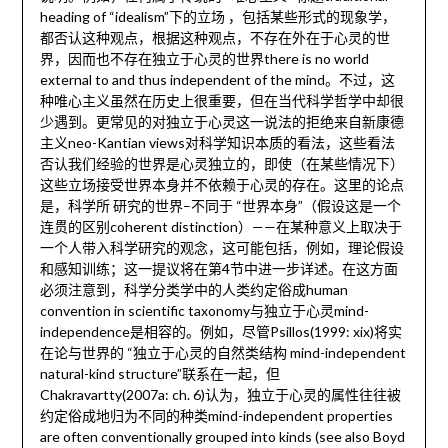
heading of “idealism”下的立场 ，包括某些形式的现象学，
都否认这种观点，根据这种观点，不存在外在于心灵的世
界，因而也不存在独立于心灵的世界there is no world
external to and thus independent of the mind。不过，这
种唯心主义虽然在历史上很重要，但在当代科学哲学中却很
少遇到。更常见的对独立于心灵这一说法的拒绝来自新康德
主义neo-Kantian views对科学知识本质的看法，这些看法
否认我们经验的世界是心灵独立的，即使（在某些情况下）
这些立场接受世界本身并不依赖于心灵的存在。这里的论点
是，科学所 研究的世界–不同于 “世界本身”（假设这是一个
连贯的区别coherent distinction）——在某种意义上取决于
一个人带入科学研究的观念，这可能包括，例如，理论假设
和感知训练；这一提议将在第4节中进一步详述。在这方面
必须注意到，科学分类学中的人类约定俗成human
convention in scientific taxonomy与独立于心灵mind-
independence是相容的。例如，尽管Psillos(1999: xix)将实
在论与世界的 “独立于心灵的自然类结构 mind-independent
natural-kind structure”联系在一起，但
Chakravartty(2007a: ch. 6)认为，独立于心灵的属性往往被
约定俗成地归为不同的种类mind-independent properties
are often conventionally grouped into kinds (see also Boyd