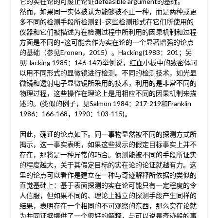
它的实在论的可废止论证defeasible argument的基础。
然而，如果同一实体被认为能够被不止一种，而是两种或更
多不同的检测手段所检测到–这些检测形式在它们所使用的
仪器和它们被描述为在检测过程中所利用的因果机制和过程
方面是不同的–这可能会作为实在论的一个显著增强的论点
的基础（参见Eronen，2015）。Hacking(1983：201；另
见Hacking 1985：146-147)举例说，红血小板中的致密体可
以用不同形式的显微镜进行检测。不同的检测技术，如光显
微镜和透射电子显微镜所采用的技术，利用的是非常不同的
物理过程，这些操作在理论上是用相应不同的因果机制来描
述的。(类似的例子，见Salmon 1984：217-219和Franklin
1986：166-168，1990：103-115)。
因此，确证的论点如下。同一事物显然被不同的探测方式所
揭示，这一事实表明，如果这些揭示的假定目标事实上并不
存在，那将是一种异常的巧合。侦测能被不同的手段所证实
的程度越大，关于其假定目标的实在论的论证就越有力。这
里的论点可以看作是建立在一种与奇迹解释所依据的类似的
直觉基础上：基于表面探测的实在论可能只有一定程度的令
人信服，但如果不同的、理论上独立的探测手段产生同样的
结果，表明存在一个相同的不可观察的东西，那么实在论就
为共同证据提供了一个很好的解释，与可以说是奇迹般的事