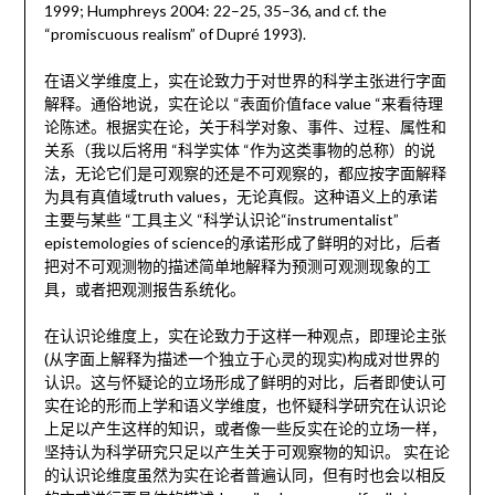
1999; Humphreys 2004: 22–25, 35–36, and cf. the
“promiscuous realism” of Dupré 1993).
在语义学维度上，实在论致力于对世界的科学主张进行字面
解释。通俗地说，实在论以 “表面价值face value “来看待理
论陈述。根据实在论，关于科学对象、事件、过程、属性和
关系（我以后将用 “科学实体 “作为这类事物的总称）的说
法，无论它们是可观察的还是不可观察的，都应按字面解释
为具有真值域truth values，无论真假。这种
语义
上的承诺
主要与某些 “工具主义 “科学认识论“instrumentalist”
epistemologies of science的承诺形成了鲜明的对比，后者
把对不可观测物的描述简单地解释为预测可观测现象的工
具，或者把观测报告系统化。
在认识论维度上，实在论致力于这样一种观点，即理论主张
(从字面上解释为描述一个独立于心灵的现实)构成对世界的
认识。这与怀疑论的立场形成了鲜明的对比，后者即使认可
实在论的形而上学和
语义
学维度，也怀疑科学研究在认识论
上足以产生这样的知识，或者像一些反实在论的立场一样，
坚持认为科学研究只足以产生关于可观察物的知识。 实在论
的认识论维度虽然为实在论者普遍认同，但有时也会以相反