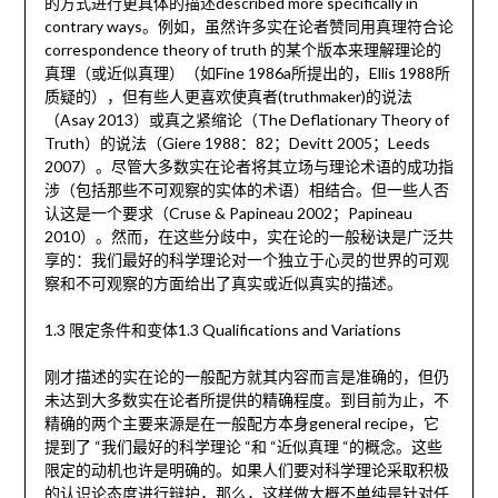
的方式进行更具体的描述described more specifically in
contrary ways。例如，虽然许多实在论者赞同用真理符合论
correspondence theory of truth 的某个版本来理解理论的
真理（或近似真理）（如Fine 1986a所提出的，Ellis 1988所
质疑的），但有些人更喜欢使真者(truthmaker)的说法
（Asay 2013）或真之紧缩论（The Deflationary Theory of
Truth）的说法（Giere 1988：82；Devitt 2005；Leeds
2007）。尽管大多数实在论者将其立场与理论术语的成功指
涉（包括那些不可观察的实体的术语）相结合。但一些人否
认这是一个要求（Cruse & Papineau 2002；Papineau
2010）。然而，在这些分歧中，实在论的一般秘诀是广泛共
享的：我们最好的科学理论对一个独立于心灵的世界的可观
察和不可观察的方面给出了真实或近似真实的描述。
1.3 限定条件和变体1.3 Qualifications and Variations
刚才描述的实在论的一般配方就其内容而言是准确的，但仍
未达到大多数实在论者所提供的精确程度。到目前为止，不
精确的两个主要来源是在一般配方本身general recipe，它
提到了 “我们最好的科学理论 “和 “近似真理 “的概念。这些
限定的动机也许是明确的。如果人们要对科学理论采取积极
的认识论态度进行辩护，那么，这样做大概不单纯是针对任