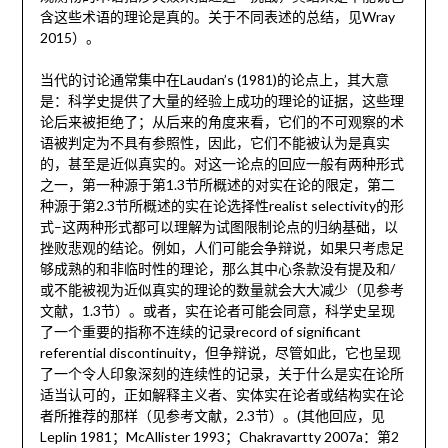
含这些术语的理论是真的。关于不同表述的总结，见Wray
2015）。
当代的讨论通常集中在Laudan’s (1981)的论点上，其大意
是：科学史提供了大量的经验上成功的理论的证据，这些理
论后来被拒绝了；从后来的角度来看，它们的不可观察的术
语被判定为不具有参照性，因此，它们不能被认为是真实
的，甚至是近似真实的。对这一论点的回应一般有两种形式
之一，第一种源于第1.3节所概述的对实在论的限定，第二
种源于第2.3节所概述的实在论选择性realist selectivity的形
式–这两种形式都可以理解为试图限制论点的归纳基础，以
挫败悲观的结论。例如，人们可能会争辩说，如果只考虑足
够成熟的和非临时性的理论，那么其中心条款没有提及和/
或不能被视为近似真实的理论的数量就会大大减少（见参考
文献，1.3节）。或者，实在论者可能会同意，科学史呈现
了一个重要的指称不连续的记录record of significant
referential discontinuity，但争辩说，尽管如此，它也呈现
了一个令人印象深刻的连续性的记录，关于什么是实在论所
适当认可的，正如解释主义者、实体实在论者或结构实在论
者所推荐的那样（见参考文献，2.3节）。(其他回应，见
Leplin 1981；McAllister 1993；Chakravartty 2007a：第2