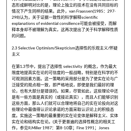
态形成鲜明对比的是，理论上独立的技术在没有共同目标的
情况下产生同样的结果。此外，van Fraassen(1985：297-
298)认为，关于证据一致性的科学解释scientific
explanations of evidential consilience可能会被接受，而解
释本身却不被理解为真实，这再次提出了关于科学解释性质
的问题。
2.3 Selective Optimism/Skepticism选择性的乐观主义/怀疑
主义
在第1.3节中，提出了选择性 selectivity 的概念，作为最大
限度地提高实在论的可信度的一般战略，特别是在科学的不
可观测因素方面。这一策略的采用部分是为了使实在论与广
泛接受的观点相一致，即严格地说，即使是我们最好的理
论，也有大部分是错误的。如果，尽管如此，这些理论中还
是有一些方面是真实的（或接近真实），而且人们能够识别
这些方面，那么人们就可以合理地将自己的实在论投向对这
些理论中最值得认识论承诺的方面采取认识论上的积极态
度。实施这一策略的最重要的实在论变体是解释主义、实体
实在论和结构实在论。(关于更普遍的选择性概念的相关工
作，参见R.Miller 1987：第8-10章；Fine 1991；Jones